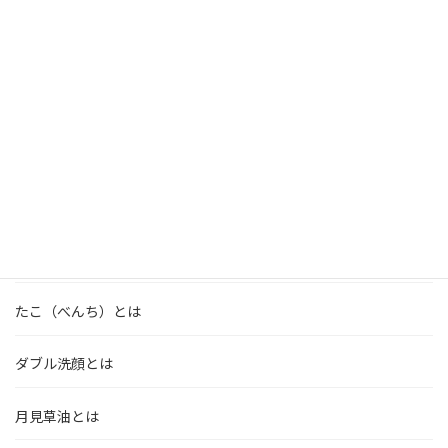
スキンケアパウダーとは
スクワレンとは
精油とは
線維芽細胞とは
太白（たいはく）ごま油とは
たこ（べんち）とは
ダブル洗顔とは
月見草油とは