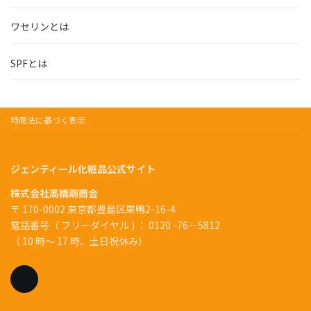
ワセリンとは
SPFとは
特商法に基づく表示
ジェンティール化粧品公式サイト
株式会社高橋剛商会
〒 170-0002 東京都豊島区巣鴨2-16-4
電話番号（ フリーダイヤル ) ： 0120 -76－5812
（ 10 時～ 17 時、土日祝休み）