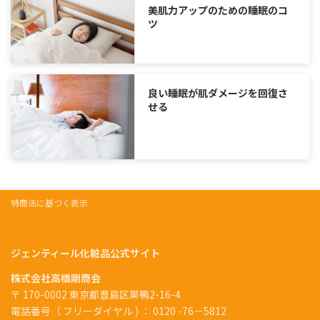
美肌力アップのための睡眠のコ
ツ
良い睡眠が肌ダメージを回復さ
せる
特商法に基づく表示
ジェンティール化粧品公式サイト
株式会社高橋剛商会
〒 170-0002 東京都豊島区巣鴨2-16-4
電話番号（ フリーダイヤル ) ： 0120 -76－5812