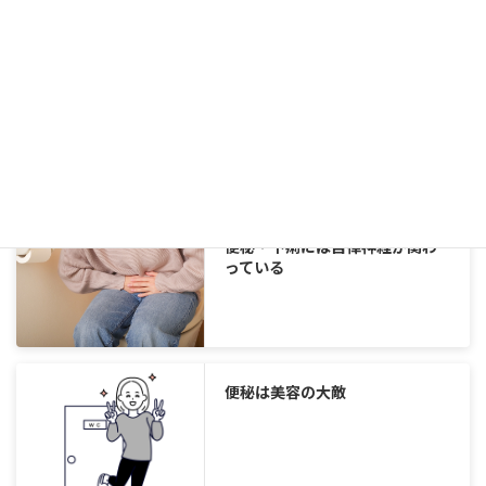
食物繊維を摂って便秘解消
便秘・下痢には自律神経が関わ
っている
便秘は美容の大敵