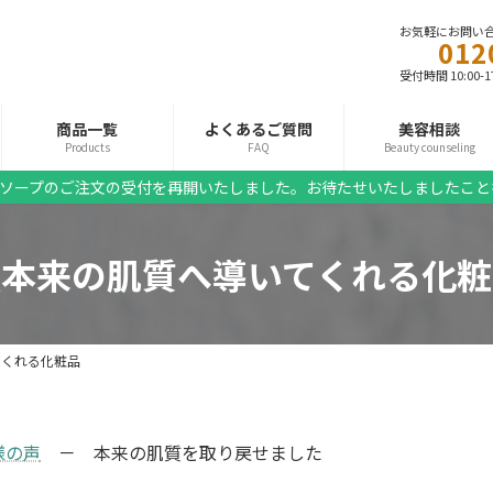
お気軽にお問い
012
受付時間 10:00-
商品一覧
よくあるご質問
美容相談
Products
FAQ
Beauty counseling
ソープのご注文の受付を再開いたしました。お待たせいたしましたこと
私本来の肌質へ導いてくれる化粧
てくれる化粧品
様の声
－ 本来の肌質を取り戻せました