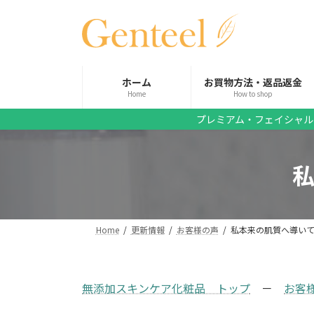
コ
ナ
ン
ビ
テ
ゲ
ン
ー
ツ
シ
ホーム
お買物方法・返品返金
へ
ョ
Home
How to shop
ス
ン
プレミアム・フェイシャル
キ
に
ッ
移
プ
動
Home
更新情報
お客様の声
私本来の肌質へ導い
無添加スキンケア化粧品 トップ
－
お客