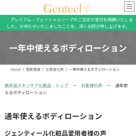
コ
ナ
ン
ビ
テ
ゲ
プレミアム・フェイシャルソープのご注文の受付を再開いたしま
ン
ー
した。お待たせいたしましたことを、深くお詫び申し上げます。
ツ
シ
へ
ョ
ス
ン
一年中使えるボディローション
キ
に
ッ
移
プ
動
Home
更新情報
お客様の声
一年中使えるボディローション
無添加スキンケア化粧品 トップ
－
お客様の声
－ 通年使
えるボディローション
通年使えるボディローション
ジェンティール化粧品愛用者様の声