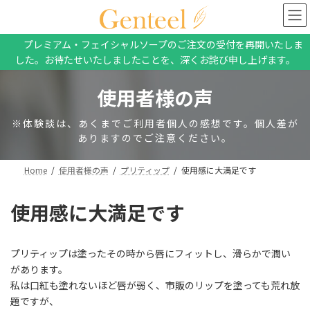
コ
ナ
ン
ビ
テ
ゲ
プレミアム・フェイシャルソープのご注文の受付を再開いたしま
ン
ー
した。お待たせいたしましたことを、深くお詫び申し上げます。
ツ
シ
へ
ョ
ス
ン
使用者様の声
キ
に
ッ
移
※体験談は、あくまでご利用者個人の感想です。個人差が
プ
動
ありますのでご注意ください。
Home
使用者様の声
プリティップ
使用感に大満足です
使用感に大満足です
プリティップは塗ったその時から唇にフィットし、滑らかで潤い
があります。
私は口紅も塗れないほど唇が弱く、市販のリップを塗っても荒れ放
題ですが、