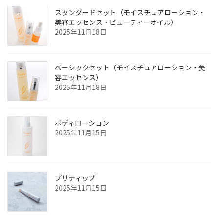
スタンダードセット（モイスチュアローション・
美容エッセンス・ビューティーオイル）
2025年11月18日
ベーシックセット（モイスチュアローション・美
容エッセンス）
2025年11月18日
ボディローション
2025年11月15日
プリティップ
2025年11月15日